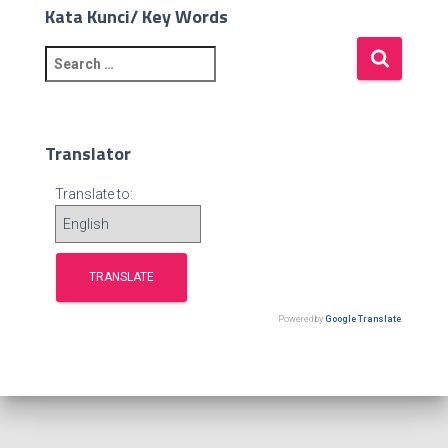
Kata Kunci/ Key Words
S
e
a
r
c
Translator
h
f
Translate to:
o
r
:
Powered by
Google Translate
.