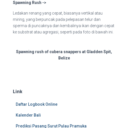
Spawning Rush ->
Ledakan renang yang cepat, biasanya vertikal atau
miring, yang berpuncak pada pelepasan telur dan
sperma di puncaknya dan kembalinya ikan dengan cepat
ke substrat atau agregasi, seperti pada foto di
bawah ini.
Spawning rush of cubera snappers at Gladden Spit,
Belize
Link
Daftar Logbook Online
Kalender Bali
Prediksi Pasang Surut Pulau Pramuka