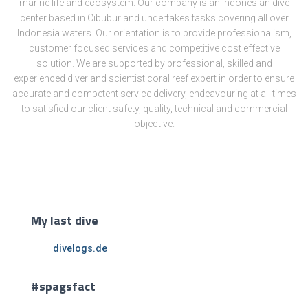
marine life and ecosystem. Our company is an Indonesian dive
center based in Cibubur and undertakes tasks covering all over
Indonesia waters. Our orientation is to provide professionalism,
customer focused services and competitive cost effective
solution. We are supported by professional, skilled and
experienced diver and scientist coral reef expert in order to ensure
accurate and competent service delivery, endeavouring at all times
to satisfied our client safety, quality, technical and commercial
objective.
My last dive
divelogs.de
#spagsfact