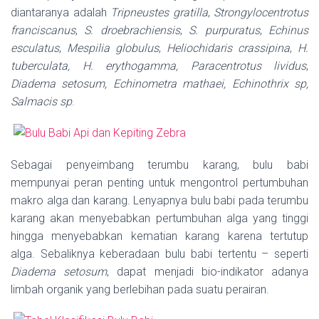
diantaranya adalah
Tripneustes gratilla
,
Strongylocentrotus
franciscanus
,
S. droebrachiensis
,
S. purpuratus
,
Echinus
esculatus
,
Mespilia globulus
,
Heliochidaris crassipina
,
H.
tuberculata, H. erythogamma, Paracentrotus lividus
,
Diadema setosum, Echinometra mathaei, Echinothrix sp,
Salmacis sp
.
Sebagai penyeimbang terumbu karang, bulu babi
mempunyai peran penting untuk mengontrol pertumbuhan
makro alga dan karang. Lenyapnya bulu babi pada terumbu
karang akan menyebabkan pertumbuhan alga yang tinggi
hingga menyebabkan kematian karang karena tertutup
alga. Sebaliknya keberadaan bulu babi tertentu – seperti
Diadema setosum
, dapat menjadi bio-indikator adanya
limbah organik yang berlebihan pada suatu perairan.