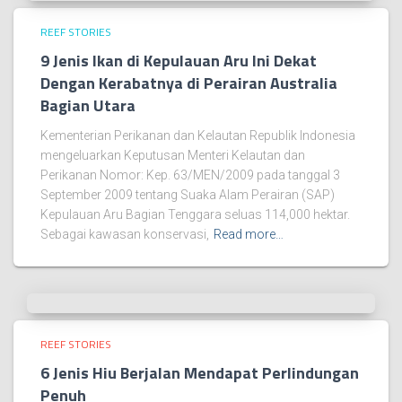
REEF STORIES
9 Jenis Ikan di Kepulauan Aru Ini Dekat
Dengan Kerabatnya di Perairan Australia
Bagian Utara
Kementerian Perikanan dan Kelautan Republik Indonesia
mengeluarkan Keputusan Menteri Kelautan dan
Perikanan Nomor: Kep. 63/MEN/2009 pada tanggal 3
September 2009 tentang Suaka Alam Perairan (SAP)
Kepulauan Aru Bagian Tenggara seluas 114,000 hektar.
Sebagai kawasan konservasi,
Read more…
REEF STORIES
6 Jenis Hiu Berjalan Mendapat Perlindungan
Penuh