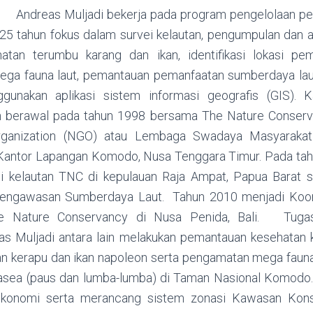
Andreas Muljadi bekerja pada program pengelolaan pesi
25 tahun fokus dalam survei kelautan, pengumpulan dan ana
tan terumbu karang dan ikan, identifikasi lokasi pem
ega fauna laut, pemantauan pemanfaatan sumberdaya lau
gunakan aplikasi sistem informasi geografis (GIS). K
an berawal pada tahun 1998 bersama The Nature Conser
ganization (NGO) atau Lembaga Swadaya Masyarakat
a Kantor Lapangan Komodo, Nusa Tenggara Timur. Pada ta
i kelautan TNC di kepulauan Raja Ampat, Papua Barat s
engawasan Sumberdaya Laut. Tahun 2010 menjadi Koord
 Nature Conservancy di Nusa Penida, Bali. Tugas
as Muljadi antara lain melakukan pemantauan kesehatan
kan kerapu dan ikan napoleon serta pengamatan mega fauna 
tasea (paus dan lumba-lumba) di Taman Nasional Komodo
oekonomi serta merancang sistem zonasi Kawasan Kons