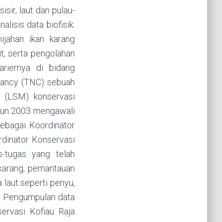
sir, laut dan pulau-
lisis data biofisik.
ijahan ikan karang
t, serta pengolahan
ariernya di bidang
vancy (TNC) sebuah
 (LSM) konservasi
hun 2003 mengawali
ebagai Koordinator
inator Konservasi
-tugas yang telah
 karang, pemantauan
laut seperti penyu,
. Pengumpulan data
ervasi Kofiau Raja