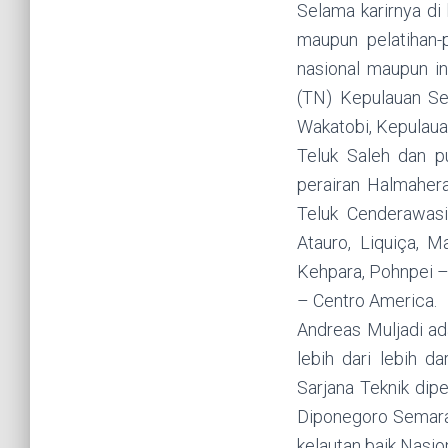
Selama karirnya di
maupun pelatihan-p
nasional maupun int
(TN) Kepulauan Se
Wakatobi, Kepulaua
Teluk Saleh dan 
perairan Halmahera
Teluk Cenderawasi
Atauro, Liquiça, 
Kehpara, Pohnpei – 
– Centro America.
Andreas Muljadi a
lebih dari lebih 
Sarjana Teknik dip
Diponegoro Semarang
kelautan baik Nasio