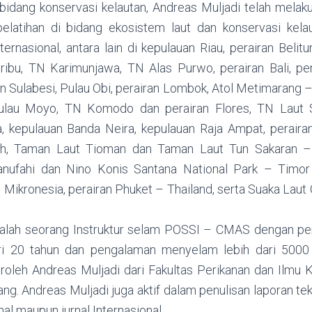
 bidang konservasi kelautan, Andreas Muljadi telah melaku
elatihan di bidang ekosistem laut dan konservasi kelau
ernasional, antara lain di kepulauan Riau, perairan Beli
ribu, TN Karimunjawa, TN Alas Purwo, perairan Bali, pe
n Sulabesi, Pulau Obi, perairan Lombok, Atol Metimarang –
pulau Moyo, TN Komodo dan perairan Flores, TN Laut 
, kepulauan Banda Neira, kepulauan Raja Ampat, perair
h, Taman Laut Tioman dan Taman Laut Tun Sakaran – 
Manufahi dan Nino Konis Santana National Park – Timor
Mikronesia, perairan Phuket – Thailand, serta Suaka Laut 
dalah seorang Instruktur selam POSSI – CMAS dengan p
dari 20 tahun dan pengalaman menyelam lebih dari 5000
eroleh Andreas Muljadi dari Fakultas Perikanan dan Ilmu K
. Andreas Muljadi juga aktif dalam penulisan laporan tekn
nal maupun jurnal Internasional.