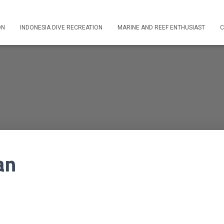
ON
INDONESIA DIVE RECREATION
MARINE AND REEF ENTHUSIAST
C
an