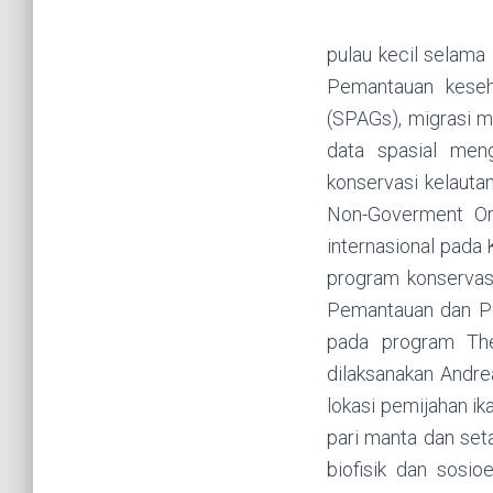
pulau kecil selama 
Pemantauan keseha
(SPAGs), migrasi m
data spasial meng
konservasi kelaut
Non-Goverment Or
internasional pad
program konservas
Pemantauan dan P
pada program The
dilaksanakan Andre
lokasi pemijahan i
pari manta dan se
biofisik dan sosi