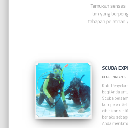
Temukan sensasi 
tim yang berpen
tahapan pelatihan 
SCUBA EXP
PENGENALAN SE
Kafe Penyela
bagi Anda un
Scuba bersama
kompeten. Set
diberikan serti
berlaku sebaga
Anda menikmat