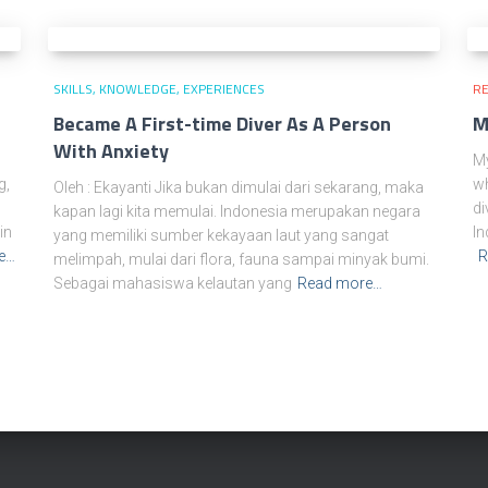
SKILLS, KNOWLEDGE, EXPERIENCES
RE
Became A First-time Diver As A Person
M
With Anxiety
My
g,
wh
Oleh : Ekayanti Jika bukan dimulai dari sekarang, maka
di
kapan lagi kita memulai. Indonesia merupakan negara
in
In
yang memiliki sumber kekayaan laut yang sangat
e…
R
melimpah, mulai dari flora, fauna sampai minyak bumi.
Sebagai mahasiswa kelautan yang
Read more…