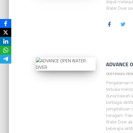
dapat melanju
Water Diver s
ADVANCE O
SERTIFIKASI PE
Pengalaman m
terbuka mendo
dunia bawah l
berbagai akti
pengetahuan d
beragam. Pake
Water Diver a
beberapa aktif