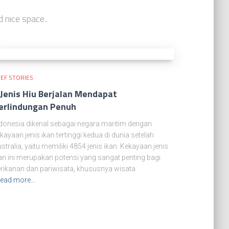
d nice space..
EF STORIES
 Jenis Hiu Berjalan Mendapat
erlindungan Penuh
donesia dikenal sebagai negara maritim dengan
kayaan jenis ikan tertinggi kedua di dunia setelah
stralia, yaitu memiliki 4854 jenis ikan. Kekayaan jenis
an ini merupakan potensi yang sangat penting bagi
rikanan dan pariwisata, khususnya wisata
ead more…