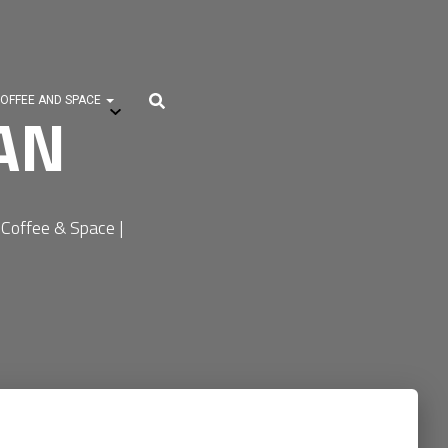
OFFEE AND SPACE
AN
| Coffee & Space |