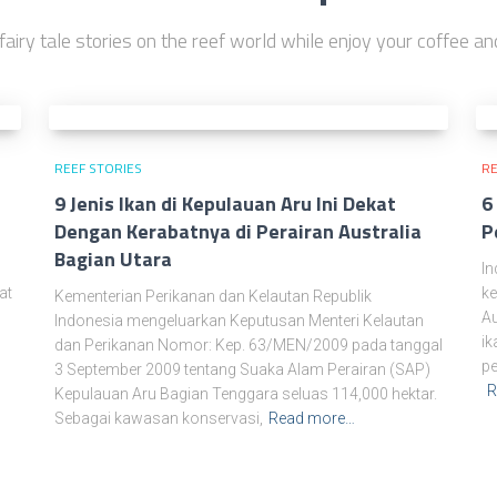
fairy tale stories on the reef world while enjoy your coffee an
REEF STORIES
RE
9 Jenis Ikan di Kepulauan Aru Ini Dekat
6
Dengan Kerabatnya di Perairan Australia
P
Bagian Utara
In
at
ke
Kementerian Perikanan dan Kelautan Republik
Au
Indonesia mengeluarkan Keputusan Menteri Kelautan
ik
dan Perikanan Nomor: Kep. 63/MEN/2009 pada tanggal
pe
3 September 2009 tentang Suaka Alam Perairan (SAP)
R
Kepulauan Aru Bagian Tenggara seluas 114,000 hektar.
Sebagai kawasan konservasi,
Read more…