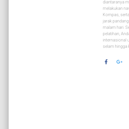
diantaranya me
melakukan nav
Kompas, sert
jarak pandang
malam hari. Se
pelatihan, And
internasional
selam hingga 