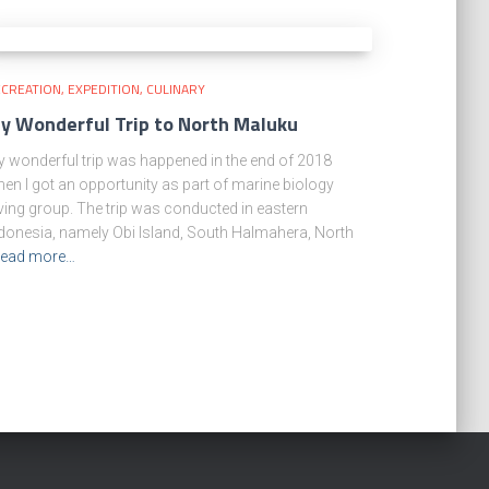
CREATION, EXPEDITION, CULINARY
y Wonderful Trip to North Maluku
 wonderful trip was happened in the end of 2018
en I got an opportunity as part of marine biology
ving group. The trip was conducted in eastern
donesia, namely Obi Island, South Halmahera, North
ead more…