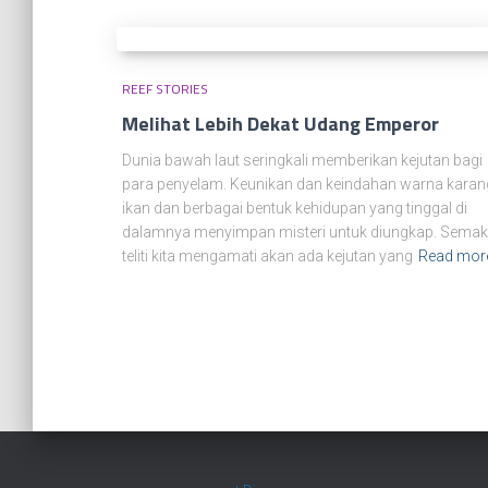
REEF STORIES
Melihat Lebih Dekat Udang Emperor
Dunia bawah laut seringkali memberikan kejutan bagi
para penyelam. Keunikan dan keindahan warna karan
ikan dan berbagai bentuk kehidupan yang tinggal di
dalamnya menyimpan misteri untuk diungkap. Semak
teliti kita mengamati akan ada kejutan yang
Read mor